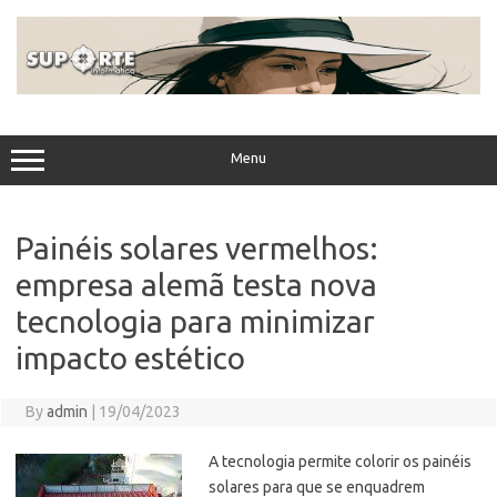
Skip
to
content
Menu
Painéis solares vermelhos:
empresa alemã testa nova
tecnologia para minimizar
impacto estético
By
admin
|
19/04/2023
A tecnologia permite colorir os painéis
solares para que se enquadrem