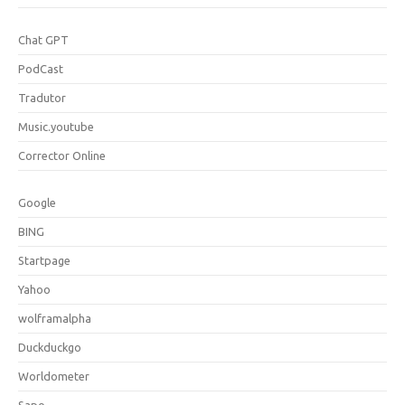
Chat GPT
PodCast
Tradutor
Music.youtube
Corrector Online
Google
BING
Startpage
Yahoo
wolframalpha
Duckduckgo
Worldometer
Sapo