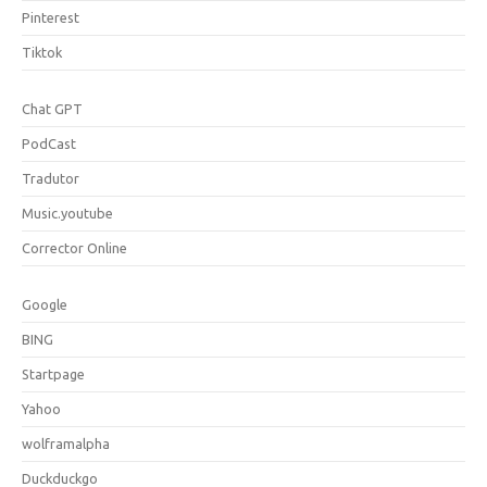
Pinterest
Tiktok
Chat GPT
PodCast
Tradutor
Music.youtube
Corrector Online
Google
BING
Startpage
Yahoo
wolframalpha
Duckduckgo