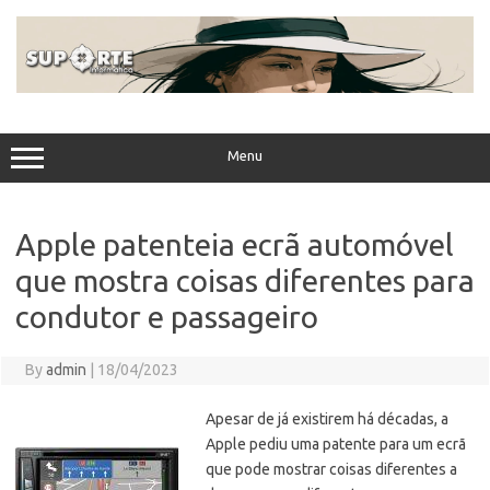
Skip
to
content
Menu
Apple patenteia ecrã automóvel
que mostra coisas diferentes para
condutor e passageiro
By
admin
|
18/04/2023
Apesar de já existirem há décadas, a
Apple pediu uma patente para um ecrã
que pode mostrar coisas diferentes a