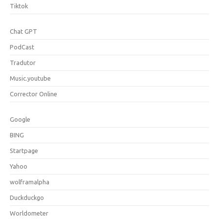
Tiktok
Chat GPT
PodCast
Tradutor
Music.youtube
Corrector Online
Google
BING
Startpage
Yahoo
wolframalpha
Duckduckgo
Worldometer