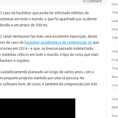
0 Comment
Ins
TW
O caso do backdoor que podia ter infectado milhões de
sistemas em todo o mundo, e que foi apanhado por acidente
Link
devido a um atraso de 500 ms.
Pint
O canal Veritasium faz mais uma excelente exposição, desta
Tik
vez do caso do
backdoor na biblioteca de compressão xz
que
ocorreu em 2024
– e que, se tivesse passado indetectado,
Cha
e sistemas críticos em todo o mundo; o tipo de coisa que mais
Pod
 hackers e espiões.
Tra
 cuidadosamente planeado ao longo de vários anos, com o
Mus
 um pequeno projecto mantido por uma só pessoa. No
software livre, do Linux, e também da compressão por trás
Cor
Goo
BIN
Sta