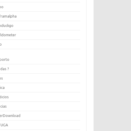
oo
framalpha
kduckgo
ldometer
o
porto
idas ?
os
ica
ócios
cias
erDownload
TUGA