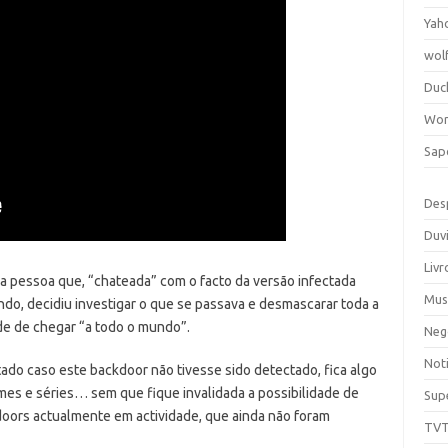
Yah
wol
Duc
Wor
Sap
Des
Duv
Livr
a pessoa que, “chateada” com o facto da versão infectada
Mus
do, decidiu investigar o que se passava e desmascarar toda a
de de chegar “a todo o mundo”.
Neg
Noti
ado caso este backdoor não tivesse sido detectado, fica algo
mes e séries… sem que fique invalidada a possibilidade de
Sup
oors actualmente em actividade, que ainda não foram
TV