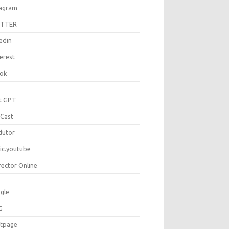
tagram
ITTER
edin
erest
tok
t GPT
Cast
dutor
ic.youtube
rector Online
gle
G
rtpage