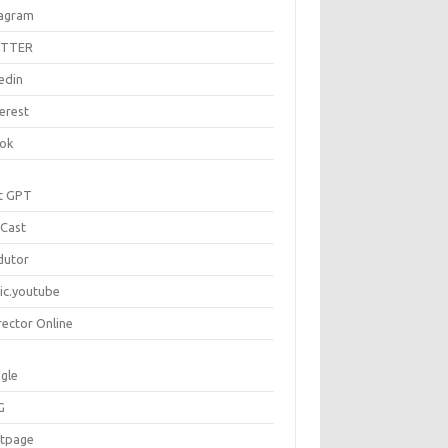
tagram
ITTER
edin
erest
tok
t GPT
Cast
dutor
ic.youtube
rector Online
gle
G
rtpage