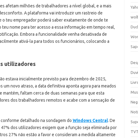
es afetam milhões de trabalhadores a nível global, e a mais
Yah
sconforto. A plataforma vai introduzir um rastreio de
wol
 que o teu empregador poderá saber exatamente de onde te
no teu nome para ter acesso a essa informação em tempo real,
Duc
otificação. Embora a funcionalidade venha desativada de
Wor
cilmente ativá-la para todos os funcionários, colocando a
Sap
Des
s utilizadores
Duv
ão estava inicialmente previsto para dezembro de 2025,
Livr
ós um novo atraso, a data definitiva aponta agora para meados
Mus
e mantém, faltam cerca de duas semanas para que esta
ores dos trabalhadores remotos e acabe com a sensação de
Neg
Noti
ia, conforme detalhado na sondagem do
Windows Central
. De
Sup
 47% dos utilizadores exigem que a função seja eliminada por
TV
ros 27% não estão a favor e consideram a medida altamente