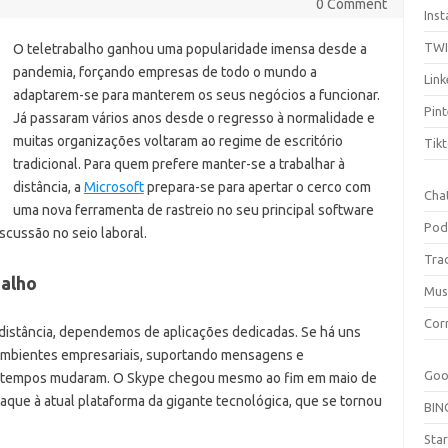
0 Comment
Ins
TW
O teletrabalho ganhou uma popularidade imensa desde a
pandemia, forçando empresas de todo o mundo a
Link
adaptarem-se para manterem os seus negócios a funcionar.
Pint
Já passaram vários anos desde o regresso à normalidade e
muitas organizações voltaram ao regime de escritório
Tik
tradicional. Para quem prefere manter-se a trabalhar à
distância, a
Microsoft
prepara-se para apertar o cerco com
Cha
uma nova ferramenta de rastreio no seu principal software
Pod
scussão no seio laboral.
Tra
balho
Mus
Cor
distância, dependemos de aplicações dedicadas. Se há uns
 ambientes empresariais, suportando mensagens e
Goo
os tempos mudaram. O Skype chegou mesmo ao fim em maio de
aque à atual plataforma da gigante tecnológica, que se tornou
BIN
Sta