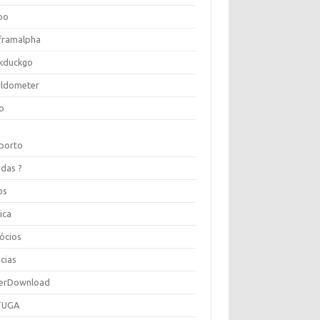
oo
framalpha
kduckgo
ldometer
o
porto
idas ?
os
ica
ócios
cias
erDownload
TUGA