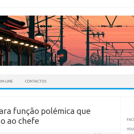
ON-LINE
CONTACTOS
ara função polémica que
ão ao chefe
FA
YO