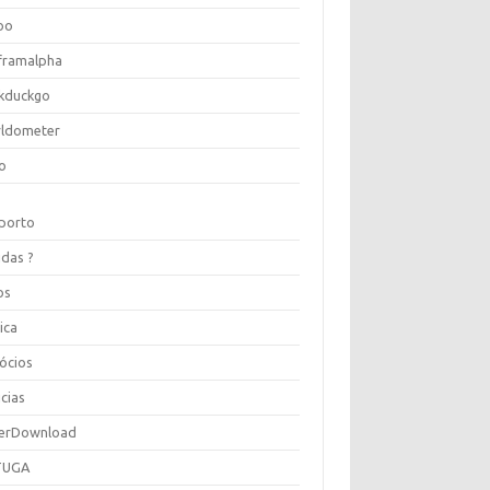
oo
framalpha
kduckgo
ldometer
o
porto
idas ?
os
ica
ócios
cias
erDownload
TUGA