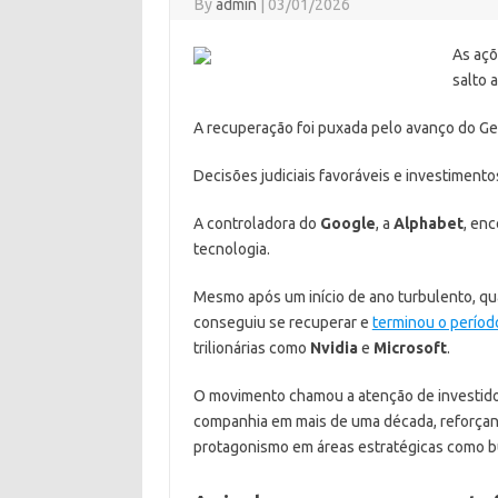
By
admin
|
03/01/2026
As açõ
salto 
A recuperação foi puxada pelo avanço do Gemin
Decisões judiciais favoráveis e investimento
A controladora do
Google
, a
Alphabet
, en
tecnologia.
Mesmo após um início de ano turbulento, qu
conseguiu se recuperar e
terminou o períod
trilionárias como
Nvidia
e
Microsoft
.
O movimento chamou a atenção de investid
companhia em mais de uma década, reforçan
protagonismo em áreas estratégicas como busc