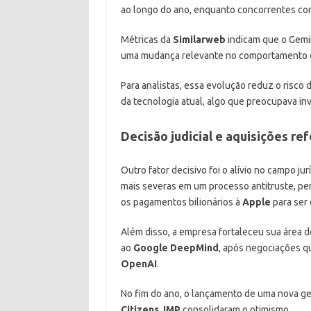
ao longo do ano, enquanto concorrentes c
Métricas da
Similarweb
indicam que o Gemin
uma mudança relevante no comportamento d
Para analistas, essa evolução reduz o risco 
da tecnologia atual, algo que preocupava inv
Decisão judicial e aquisições r
Outro fator decisivo foi o alívio no campo ju
mais severas em um processo antitruste, pe
os pagamentos bilionários à
Apple
para ser 
Além disso, a empresa fortaleceu sua área d
ao
Google DeepMind
, após negociações q
OpenAI
.
No fim do ano, o lançamento de uma nova ge
Citizens JMP
consolidaram o otimismo.