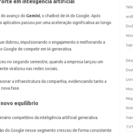
rte em inteligência artificial
Yah
o do avanço do
Gemini
, o chatbot de IA do Google. Após
wol
o aplicativo passou por uma aceleração significativa ao longo
Duc
Wor
que dobrou, impulsionando o engajamento e melhorando a
Sap
o Google de competir em IA generativa.
Des
eu no segundo semestre, quando a empresa lançou um
te viralizou nas redes sociais.
Duv
Livr
ionar a infraestrutura da companhia, evidenciando tanto a
 nova fase.
Mus
Neg
 novo equilíbrio
Noti
rio competitivo da inteligência artificial generativa.
Sup
TV
ção do Google nesse segmento cresceu de forma consistente