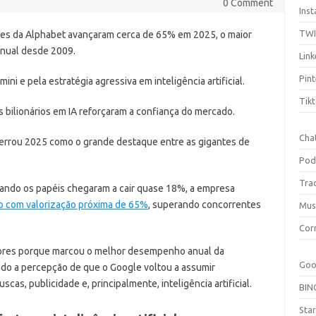
0 Comment
Ins
TW
es da Alphabet avançaram cerca de 65% em 2025, o maior
anual desde 2009.
Link
Pint
i e pela estratégia agressiva em inteligência artificial.
Tik
s bilionários em IA reforçaram a confiança do mercado.
Cha
cerrou 2025 como o grande destaque entre as gigantes de
Pod
Tra
ando os papéis chegaram a cair quase 18%, a empresa
o com valorização próxima de 65%
, superando concorrentes
Mus
Cor
ores porque marcou o melhor desempenho anual da
Goo
do a percepção de que o Google voltou a assumir
as, publicidade e, principalmente, inteligência artificial.
BIN
Sta