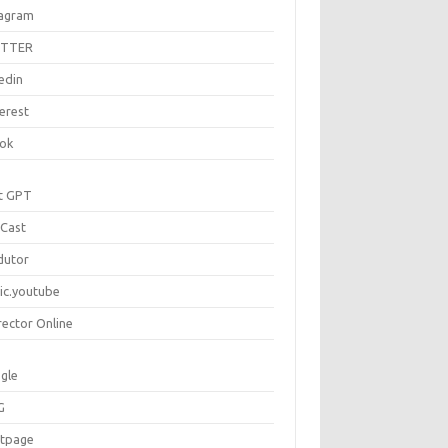
tagram
ITTER
edin
erest
tok
t GPT
Cast
dutor
ic.youtube
rector Online
gle
G
rtpage