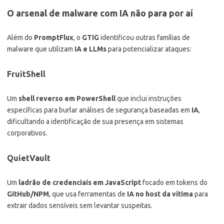
O arsenal de malware com IA não para por aí
Além do
PromptFlux
, o
GTIG
identificou outras famílias de
malware que utilizam
IA e LLMs
para potencializar ataques:
FruitShell
Um
shell reverso em PowerShell
que inclui instruções
específicas para burlar análises de segurança baseadas em
IA
,
dificultando a identificação de sua presença em sistemas
corporativos.
QuietVault
Um
ladrão de credenciais em JavaScript
focado em tokens do
GitHub/NPM
, que usa ferramentas de
IA no host da vítima
para
extrair dados sensíveis sem levantar suspeitas.