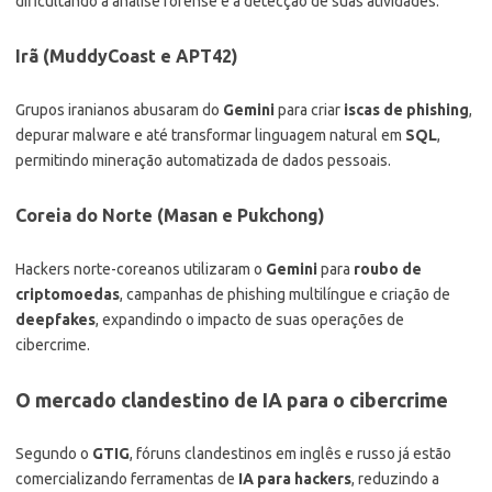
dificultando a análise forense e a detecção de suas atividades.
Irã (MuddyCoast e APT42)
Grupos iranianos abusaram do
Gemini
para criar
iscas de phishing
,
depurar malware e até transformar linguagem natural em
SQL
,
permitindo mineração automatizada de dados pessoais.
Coreia do Norte (Masan e Pukchong)
Hackers norte-coreanos utilizaram o
Gemini
para
roubo de
criptomoedas
, campanhas de phishing multilíngue e criação de
deepfakes
, expandindo o impacto de suas operações de
cibercrime.
O mercado clandestino de IA para o cibercrime
Segundo o
GTIG
, fóruns clandestinos em inglês e russo já estão
comercializando ferramentas de
IA para hackers
, reduzindo a