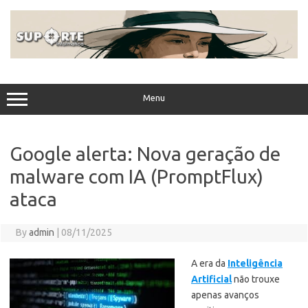
Skip
to
content
Menu
Google alerta: Nova geração de
malware com IA (PromptFlux)
ataca
By
admin
|
08/11/2025
A era da
Inteligência
Artificial
não trouxe
apenas avanços