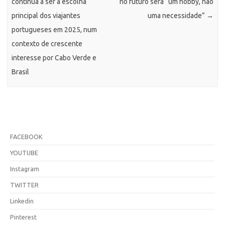
continua a ser a escolha
no futuro será “um hobby, não
principal dos viajantes
uma necessidade”
→
portugueses em 2025, num
contexto de crescente
interesse por Cabo Verde e
Brasil
FACEBOOK
YOUTUBE
Instagram
TWITTER
Linkedin
Pinterest