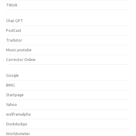
Tiktok
Chat GPT
PodCast
Tradutor
Music.youtube
Corrector Online
Google
BING
Startpage
Yahoo
wolframalpha
Duckduckgo
Worldometer