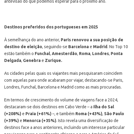
antevisão do que podemos esperar para o próximo ano.
Destinos preferidos dos portugueses em 2025
À semelhança do ano anterior,
Paris renovou a sua posição de
destino de eleição
, seguindo-se
Barcelona
e
Madrid
. No Top 10
estão também o
Funchal
,
Amesterdão
,
Roma
,
Londres
,
Ponta
Delgada
,
Genebra
e
Zurique.
As cidades pelas quais os viajantes mais pesquisaram coincidem
com aquelas para onde acabaram por viajar, destacando-se Paris,
Londres, Funchal, Barcelona e Madrid como as mais procuradas.
Em termos de crescimento do volume de viagens face a 2024,
destacaram-se dois destinos em Cabo Verde – a
Ilha do
Sal
(+208%)
e
Praia (+61%)
–, e também
Roma (+43%)
,
São Paulo
(+39%)
e
Menorca (+35%)
. Isto revela uma diversificação de
destinos face a anos anteriores, incluindo um interesse particular