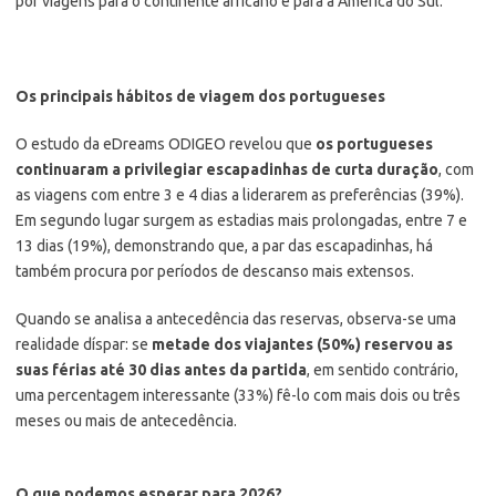
por viagens para o continente africano e para a América do Sul.
Os principais hábitos de viagem dos portugueses
O estudo da eDreams ODIGEO revelou que
os portugueses
continuaram a privilegiar
escapadinhas de curta duração
, com
as viagens com entre 3 e 4 dias a liderarem as preferências (39%).
Em segundo lugar surgem as estadias mais prolongadas, entre 7 e
13 dias (19%), demonstrando que, a par das escapadinhas, há
também procura por períodos de descanso mais extensos.
Quando se analisa a antecedência das reservas, observa-se uma
realidade díspar: se
metade dos viajantes (50%) reservou as
suas férias
até 30 dias antes da partida
, em sentido contrário,
uma percentagem interessante (33%) fê-lo com mais dois ou três
meses ou mais de antecedência.
O que podemos esperar para 2026?