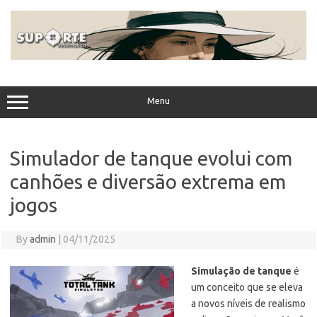
Skip
to
content
Menu
Simulador de tanque evolui com
canhões e diversão extrema em
jogos
By
admin
|
04/11/2025
Simulação de tanque
é
um conceito que se eleva
a novos níveis de realismo