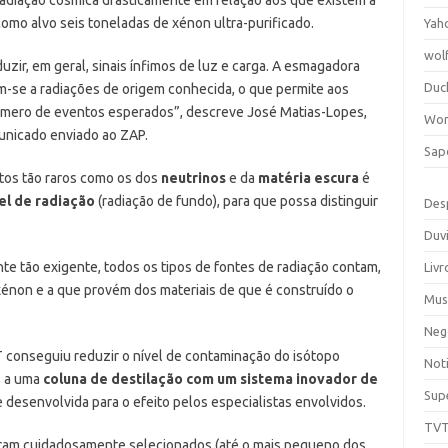
como alvo seis toneladas de xénon ultra-purificado.
Yah
wol
zir, em geral, sinais ínfimos de luz e carga. A esmagadora
Duc
m-se a radiações de origem conhecida, o que permite aos
número de eventos esperados”, descreve José Matias-Lopes,
Wor
unicado enviado ao ZAP.
Sap
ntos tão raros como os dos
neutrinos
e da
matéria escura
é
el de radiação
(radiação de fundo), para que possa distinguir
Des
Duv
nte tão exigente, todos os tipos de fontes de radiação contam,
Livr
 xénon e a que provém dos materiais de que é construído o
Mus
Neg
conseguiu reduzir o nível de contaminação do isótopo
Noti
s a uma
coluna de destilação com um sistema inovador de
Sup
 desenvolvida para o efeito pelos especialistas envolvidos.
TV
ram cuidadosamente selecionados (até o mais pequeno dos