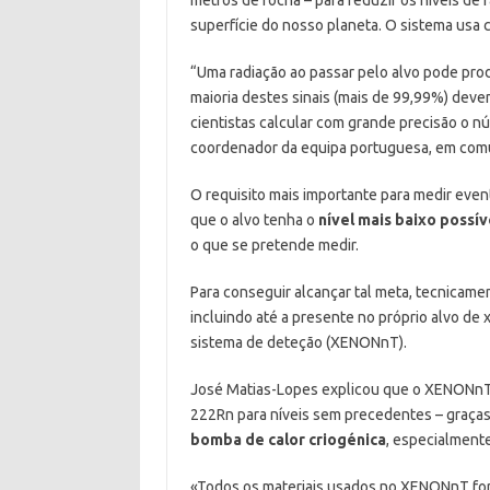
superfície do nosso planeta. O sistema usa 
“Uma radiação ao passar pelo alvo pode produ
maioria destes sinais (mais de 99,99%) deve
cientistas calcular com grande precisão o 
coordenador da equipa portuguesa, em com
O requisito mais importante para medir eve
que o alvo tenha o
nível mais baixo possív
o que se pretende medir.
Para conseguir alcançar tal meta, tecnicame
incluindo até a presente no próprio alvo de
sistema de deteção (XENONnT).
José Matias-Lopes explicou que o XENONnT 
222Rn para níveis sem precedentes – graça
bomba de calor criogénica
, especialmente
«Todos os materiais usados no XENONnT fo