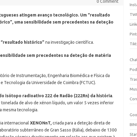
0 Comment
Ins
TW
tugueses atingem avanço tecnológico. Um “resultado
tórico”, uma sensibilidade sem precedentes na deteção
Link
Pint
o
“resultado histórico”
na investigação científica.
Tik
ensibilidade sem precedentes na deteção de matéria
Cha
Pod
tório de Instrumentação, Engenharia Biomédica e Física da
Tra
s e Tecnologia da Universidade de Coimbra (FCTUC).
Mus
do isótopo radioativo 222 de Radão (222Rn) da história
.
Cor
tonelada de alvo de xénon líquido, um valor 5 vezes inferior
 a mesma tecnologia.
Goo
ia internacional
XENONnT,
criada para a deteção direta de
BIN
laboratório subterrâneo de Gran Sasso (Itália), debaixo de 1300
Sta
 radiação cósmica drasticamente em relação aos que existem à