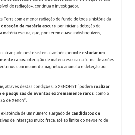
ível de radiação», continua o investigador.
 Terra com a menor radiação de fundo de toda a história da
a deteção da matéria escura
, por iniciar a deteção do
 matéria escura, que, por serem quase indistinguíveis,
ção alcançado neste sistema também permite
estudar um
rmente raros
: interação de matéria escura na forma de axiões
, neutrinos com momento magnético anómalo e deteção por
.
que, através destas condições, o XENONnT “poderá
realizar
ão e pesquisas de eventos extremamente raros
, como o
126 de Xénon”.
 a existência de um número alargado de
candidatos de
ssivas de interação muito fraca, até ao limite do nevoeiro de