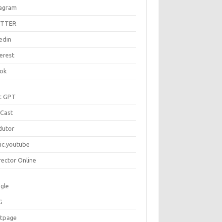
tagram
ITTER
edin
erest
tok
t GPT
Cast
dutor
ic.youtube
rector Online
gle
G
rtpage