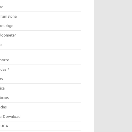
oo
framalpha
kduckgo
ldometer
o
porto
idas ?
os
ica
ócios
cias
erDownload
TUGA