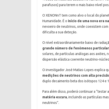
parafusos) para terem o mais baixo nível poss
O XENONnT tem como alvo o local do planeta
Humanidade. É o
início de uma nova era n
nevoeiro de neutrinos, onde coexistem com a
dificulta a sua deteção.
O nível extraordinariamente baixo de radia
grande número de fenómenos particula
solares, de partículas análogas aos axiões
dispersão elástica coerente neutrino-núcleo
O investigador José Matias-Lopes explica 
medições de neutrinos com alta precis
duplo decaimento beta dos isótopos 124 e 
Para além disso, poderá continuar a “testar
matéria escura
, incluindo as partículas ma
neutrinos”.