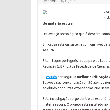
By
admin
|
10/10/2025
Por
his
de matéria escura.
Um avanço tecnológico que é descrito com
Em causa está um sistema com um nível de
s
escura.
E tem toque português: a equipa é do Labora
Radiação (LIBPhys) da Faculdade de Ciência
O
estudo
conseguiu a
melhor purificação 
Baixou a sua concentração a 430 átomos por 
ao obtido por outras experiências que usam
Esta investigação surge dentro da experiênc
matéria escura. O projeto está instalado no 
metros de rocha – para reduzir os níveis de