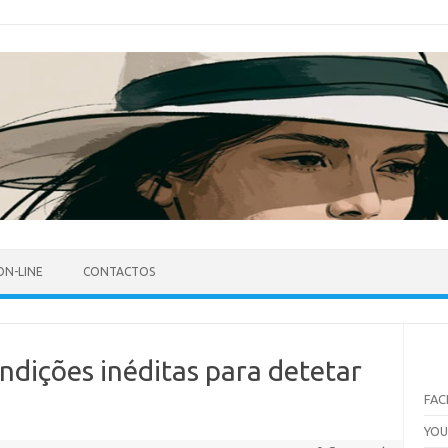
ON-LINE
CONTACTOS
ondições inéditas para detetar
FA
YO