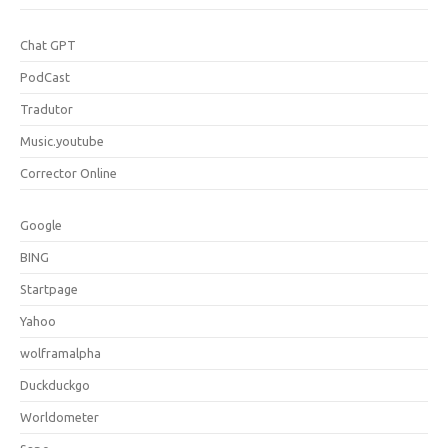
Chat GPT
PodCast
Tradutor
Music.youtube
Corrector Online
Google
BING
Startpage
Yahoo
wolframalpha
Duckduckgo
Worldometer