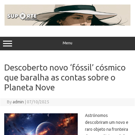
Skip
to
content
Menu
Descoberto novo ‘fóssil’ cósmico
que baralha as contas sobre o
Planeta Nove
By
admin
|
07/10/2025
Astrónomos
descobriram um novo e
raro objeto na fronteira