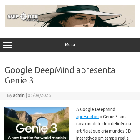
Skip
to
content
Menu
Google DeepMind apresenta
Genie 3
By
admin
|
05/09/2025
A Google DeepMind
apresentou
o Genie 3, um
novo modelo de inteligência
artificial que cria mundos 3D
interativos em tempo real a