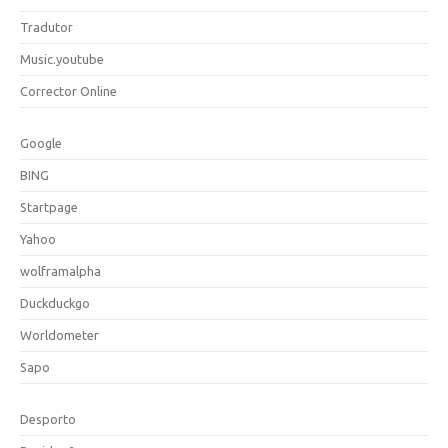
Tradutor
Music.youtube
Corrector Online
Google
BING
Startpage
Yahoo
wolframalpha
Duckduckgo
Worldometer
Sapo
Desporto