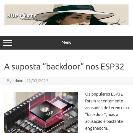
Skip
to
content
Menu
A suposta “backdoor” nos ESP32
By
admin
|
12/03/2025
Os populares ESP32
foram recentemente
acusados de terem uma
“backdoor”, mas a
acusação é bastante
enganadora.