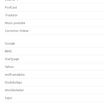
PodCast
Tradutor
Music.youtube
Corrector Online
Google
BING
Startpage
Yahoo
wolframalpha
Duckduckgo
Worldometer
Sapo