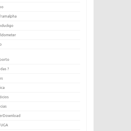
oo
framalpha
kduckgo
ldometer
o
porto
idas ?
os
ica
ócios
cias
erDownload
TUGA