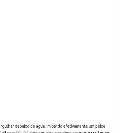
rgulhar debaixo de água, imitando efetivamente um peixe
tível com SCUBA para aqueles que desejam
explorar águas