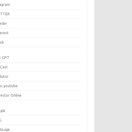
tagram
ITTER
edin
erest
tok
t GPT
Cast
dutor
ic.youtube
rector Online
gle
G
rtpage