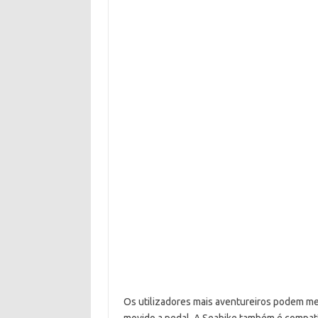
Os utilizadores mais aventureiros podem me
movido a pedal. A Seabike também é compa