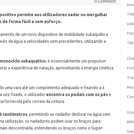
0 Comment
Ins
TW
positivo permite aos utilizadores nadar ou mergulhar
o de forma fácil e sem esforço.
Link
Pint
çamento de um novo dispositivo de mobilidade subaquática
avés da água a velocidades sem precedentes, utilizando a
Tik
Cha
monociclo subaquático
, é essencialmente um propulsor
rar a experiência de natação, aproveitando a energia cinética
Pod
Tra
Mus
ndo uma vara até um comprimento adequado e fixando-a à
a vez fixado, o utilizador
encontra os pedais com os pés
e
Cor
a fornecida pela correia da cintura.
Goo
8 centímetros
, permitindo ao nadador deslizar na água sem
 na utilização; os nadadores podem usar os braços para
BIN
 mais descontraída, estendendo os braços como o Super-
Sta