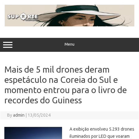
Skip
to
content
Menu
Mais de 5 mil drones deram
espetáculo na Coreia do Sul e
momento entrou para o livro de
recordes do Guiness
By
admin
|
13/05/2024
A exibição envolveu 5.293 drones
iluminados por LED que voaram