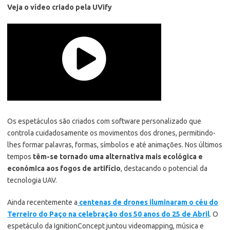
Veja o vídeo criado pela UVify
Os espetáculos são criados com software personalizado que
controla cuidadosamente os movimentos dos drones, permitindo-
lhes formar palavras, formas, símbolos e até animações. Nos últimos
tempos
têm-se tornado uma alternativa mais ecológica e
económica aos fogos de artifício
, destacando o potencial da
tecnologia UAV.
Ainda recentemente a
centenas de drones iluminaram o céu do
Terreiro do Paço na celebração dos 50 anos do 25 de Abril
. O
espetáculo da IgnitionConcept juntou videomapping, música e