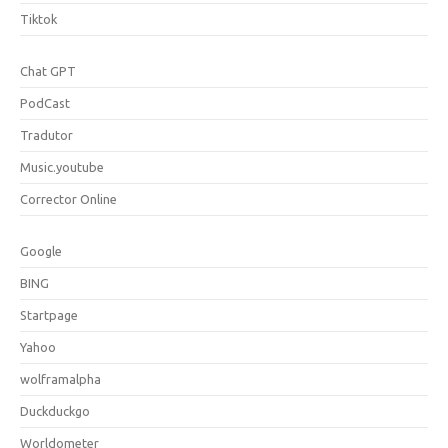
Tiktok
Chat GPT
PodCast
Tradutor
Music.youtube
Corrector Online
Google
BING
Startpage
Yahoo
wolframalpha
Duckduckgo
Worldometer