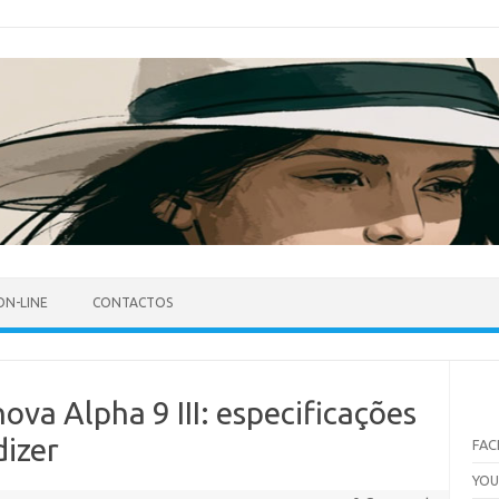
ON-LINE
CONTACTOS
ova Alpha 9 III: especificações
dizer
FA
YO