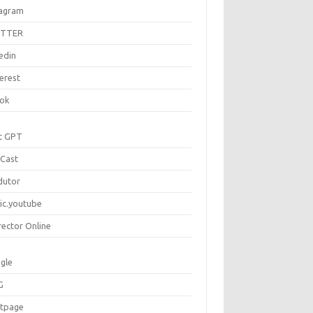
tagram
ITTER
edin
erest
tok
t GPT
Cast
dutor
ic.youtube
rector Online
gle
G
rtpage