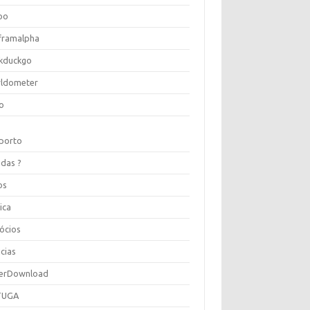
oo
framalpha
kduckgo
ldometer
o
porto
idas ?
os
ica
ócios
cias
erDownload
TUGA