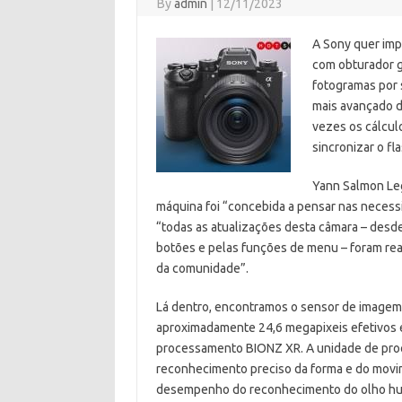
By
admin
|
12/11/2023
A Sony quer imp
com obturador gl
fotogramas por 
mais avançado d
vezes os cálcul
sincronizar o fl
Yann Salmon Leg
máquina foi “concebida a pensar nas necessi
“todas as atualizações desta câmara – desd
botões e pelas funções de menu – foram rea
da comunidade”.
Lá dentro, encontramos o sensor de imagem
aproximadamente 24,6 megapixeis efetivos 
processamento BIONZ XR. A unidade de proc
reconhecimento preciso da forma e do movi
desempenho do reconhecimento do olho h