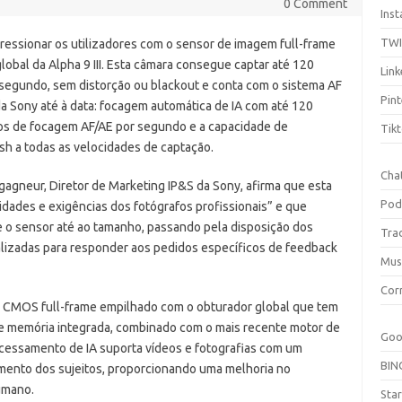
0 Comment
Ins
TW
ressionar os utilizadores com o sensor de imagem full-frame
obal da Alpha 9 III. Esta câmara consegue captar até 120
Link
segundo, sem distorção ou blackout e conta com o sistema AF
Pint
a Sony até à data: focagem automática de IA com até 120
os de focagem AF/AE por segundo e a capacidade de
Tik
ash a todas as velocidades de captação.
Cha
agneur, Diretor de Marketing IP&S da Sony, afirma que esta
Pod
dades e exigências dos fotógrafos profissionais” e que
e o sensor até ao tamanho, passando pela disposição dos
Tra
lizadas para responder aos pedidos específicos de feedback
Mus
Cor
 CMOS full-frame empilhado com o obturador global que tem
e memória integrada, combinado com o mais recente motor de
Goo
essamento de IA suporta vídeos e fotografias com um
BIN
mento dos sujeitos, proporcionando uma melhoria no
umano.
Sta