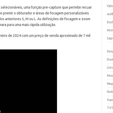
Yah
 selecionáveis, uma função pre-capture que permite recuar
e premir o obturador e áreas de focagem personalizáveis
wol
dos anteriores S, M ou L. As definições de focagem e zoom
Duc
ra para uma mais rápida utilização.
Wor
e janeiro de 2024 com um preço de venda aproximado de 7 mil
Sap
Des
Duv
Livr
Mus
Neg
Noti
Sup
TV