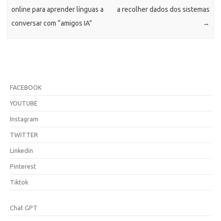
online para aprender línguas a
a recolher dados dos sistemas
conversar com “amigos IA”
→
FACEBOOK
YOUTUBE
Instagram
TWITTER
Linkedin
Pinterest
Tiktok
Chat GPT