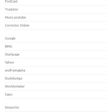
PodCast
Tradutor
Music.youtube
Corrector Online
Google
BING
Startpage
Yahoo
wolframalpha
Duckduckgo
Worldometer
Sapo
Desporto