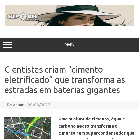
Skip
to
content
Menu
Cientistas criam “cimento
eletrificado” que transforma as
estradas em baterias gigantes
By
admin
|
09/08/2023
Uma mistura de cimento, água e
carbono negro transforma o
cimento num supercondensador que