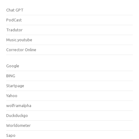
Chat GPT
PodCast
Tradutor
Music.youtube
Corrector Online
Google
BING
Startpage
Yahoo
wolframalpha
Duckduckgo
Worldometer
Sapo