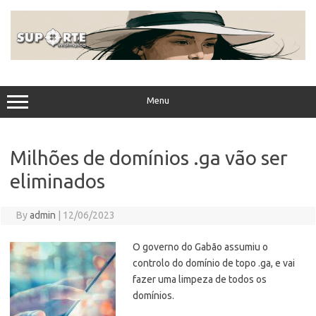
Skip
to
content
Menu
Milhões de domínios .ga vão ser
eliminados
By
admin
|
12/06/2023
O governo do Gabão assumiu o
controlo do domínio de topo .ga, e vai
fazer uma limpeza de todos os
domínios.