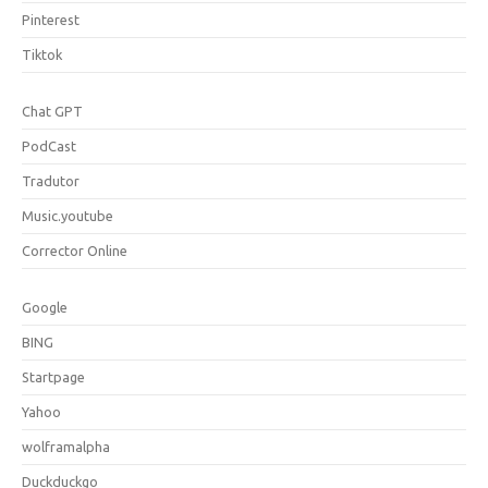
Pinterest
Tiktok
Chat GPT
PodCast
Tradutor
Music.youtube
Corrector Online
Google
BING
Startpage
Yahoo
wolframalpha
Duckduckgo