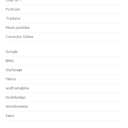
Chat GPT
PodCast
Tradutor
Music.youtube
Corrector Online
Google
BING
Startpage
Yahoo
wolframalpha
Duckduckgo
Worldometer
Sapo