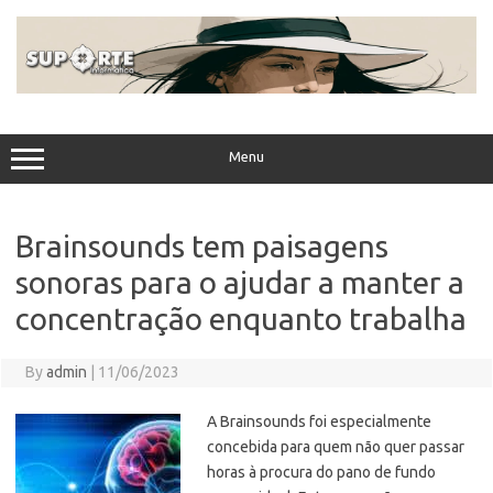
Skip
to
content
Menu
Brainsounds tem paisagens
sonoras para o ajudar a manter a
concentração enquanto trabalha
By
admin
|
11/06/2023
A Brainsounds foi especialmente
concebida para quem não quer passar
horas à procura do pano de fundo