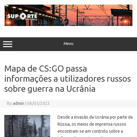
Skip
to
content
Menu
Mapa de CS:GO passa
informações a utilizadores russos
sobre guerra na Ucrânia
By
admin
|
06/05/2023
Desde a invasão da Ucrânia por parte da
Rússia, os meios de imprensa russos
encontram-se em controlo sobre a