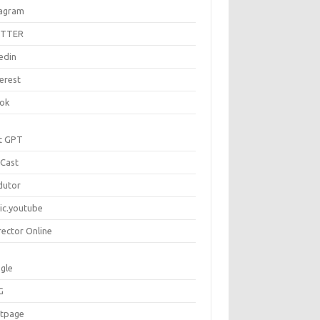
tagram
ITTER
edin
erest
tok
t GPT
Cast
dutor
ic.youtube
rector Online
gle
G
rtpage