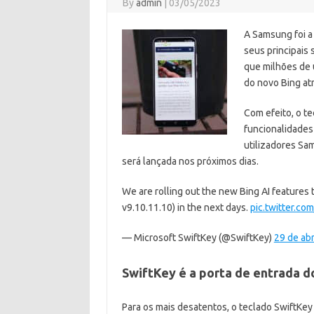
By
admin
|
03/05/2023
A Samsung foi a 
seus principais 
que milhões de 
do novo Bing at
Com efeito, o te
funcionalidades
utilizadores Sa
será lançada nos próximos dias.
We are rolling out the new Bing AI features
v9.10.11.10) in the next days.
pic.twitter.c
— Microsoft SwiftKey (@SwiftKey)
29 de abr
SwiftKey é a porta de entrada 
Para os mais desatentos, o teclado SwiftKe