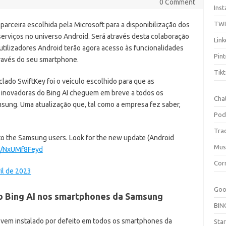
0 Comment
Ins
TW
parceira escolhida pela Microsoft para a disponibilização dos
serviços no universo Android. Será através desta colaboração
Link
utilizadores Android terão agora acesso às funcionalidades
Pint
ravés do seu smartphone.
Tik
clado SwiftKey foi o veículo escolhido para que as
 inovadoras do Bing AI cheguem em breve a todos os
Cha
msung. Uma atualização que, tal como a empresa fez saber,
Pod
Tra
 to the Samsung users. Look for the new update (Android
Mus
om/NxUMf8Feyd
Cor
il de 2023
Goo
do Bing AI nos smartphones da Samsung
BIN
y vem instalado por defeito em todos os smartphones da
Sta