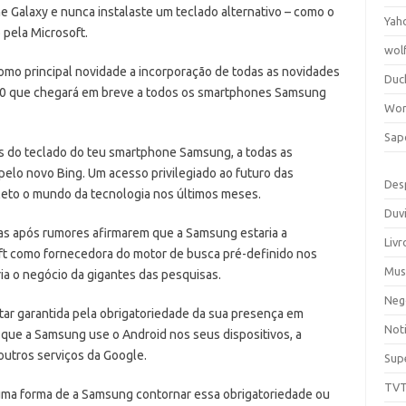
 Galaxy e nunca instalaste um teclado alternativo – como o
Yah
 pela Microsoft.
wol
como principal novidade a incorporação de todas as novidades
Duc
1.10 que chegará em breve a todos os smartphones Samsung
Wor
Sap
vés do teclado do teu smartphone Samsung, a todas as
elo novo Bing. Um acesso privilegiado ao futuro das
Des
leto o mundo da tecnologia nos últimos meses.
Duv
dias após rumores afirmarem que a Samsung estaria a
Livr
oft como fornecedora do motor de busca pré-definido nos
Mus
a o negócio da gigantes das pesquisas.
Neg
tar garantida pela obrigatoriedade da sua presença em
Noti
 que a Samsung use o Android nos seus dispositivos, a
outros serviços da Google.
Sup
TV
uma forma de a Samsung contornar essa obrigatoriedade ou