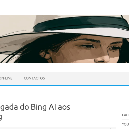
ON-LINE
CONTACTOS
gada do Bing AI aos
g
FA
YO