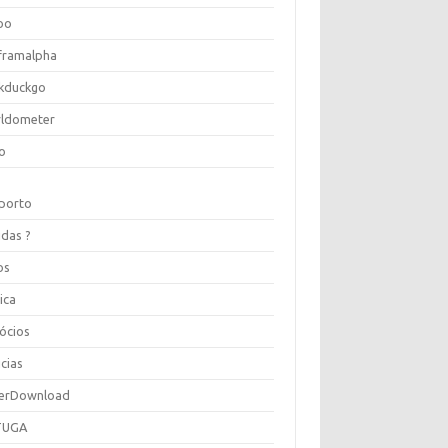
oo
framalpha
kduckgo
ldometer
o
porto
idas ?
os
ica
ócios
cias
erDownload
TUGA