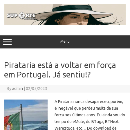
Skip
to
content
Menu
Pirataria está a voltar em força
em Portugal. Já sentiu!?
By
admin
|
02/05/2023
A Pirataria nunca desapareceu, porém,
é inegável que perdeu muita da sua
força nos últimos anos. Eu ainda sou do
tempo do eMule, do BTuga, BTNext,
Wareztuga, etc… Do download de