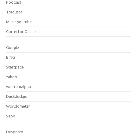
PodCast
Tradutor
Music.youtube
Corrector Online
Google
BING
Startpage
Yahoo
wolframalpha
Duckduckgo
Worldometer
Sapo
Desporto