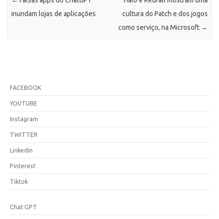
←
Falsas apps do ChatGPT
Halo e Redfall mostram uma
inundam lojas de aplicações
cultura do Patch e dos jogos
como serviço, na Microsoft
→
FACEBOOK
YOUTUBE
Instagram
TWITTER
Linkedin
Pinterest
Tiktok
Chat GPT