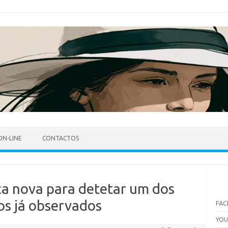
ON-LINE
CONTACTOS
ca nova para detetar um dos
os já observados
FA
YO