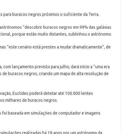
s para buracos negros próximos o suficiente da Terra.
os astrónomos “descobrir buracos negros em 99% das galáxias
cional, porque estão muito distantes, sublinhou o astrónomo.
 mas “este cenário está prestes a mudar dramaticamente”, de
, com lançamento previsto para julho, dará início a “uma era
s de buracos negros, criando um mapa de alta resolução de
vação, Euclides poderá detetar até 100.000 lentes
ios milhares de buracos negros.
as foi baseada em simulações de computador e imagens
 simulações realizadas há 18 anos por um astrónomo da