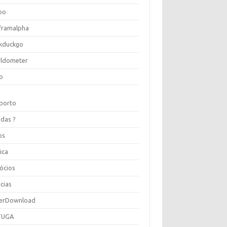
oo
framalpha
kduckgo
ldometer
o
porto
idas ?
os
ica
ócios
cias
erDownload
TUGA