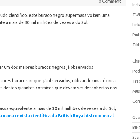
0 Comment
Ins
TW
do científico, este buraco negro supermassivo tem uma
te a mais de 30 mil milhões de vezes a do Sol.
Link
Pint
Tik
Cha
Pod
ores buracos negros já observados, utilizando uma técnica
Tra
res destes gigantes cósmicos que devem ser descobertos nos
Mus
Cor
sa equivalente a mais de 30 mil milhões de vezes a do Sol,
numa revista científica da British Royal Astronomical
Goo
BIN
Sta