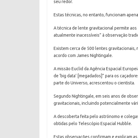
seu redor.
Estas técnicas, no entanto, funcionam apena
A técnica de lente gravitacional permite a
atualmente inacessíveis” à observação tradi
Existem cerca de 500 lentes gravitacionais,
acordo com James Nightingale.
A missão Euclid da Agência Espacial Europeia
de ‘big data’ [megadados]” para os caçadore
parte do Universo, acrescentou o cientista.
Segundo Nightingale, em seis anos de obser
gravitacionais, incluindo potencialmente vár
A descoberta feita pelo astrónomo e coleg
obtidas pelo Telescópio Espacial Hubble.
Estas observações confirmam e explicam as