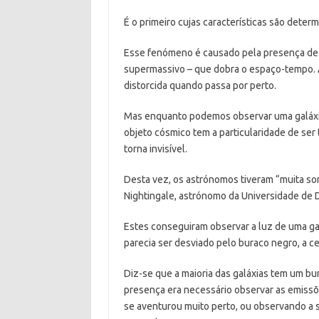
É o primeiro cujas características são deter
Esse fenómeno é causado pela presença de 
supermassivo – que dobra o espaço-tempo. A
distorcida quando passa por perto.
Mas enquanto podemos observar uma galáxia
objeto cósmico tem a particularidade de se
torna invisível.
Desta vez, os astrónomos tiveram “muita sor
Nightingale, astrónomo da Universidade de D
Estes conseguiram observar a luz de uma gal
parecia ser desviado pelo buraco negro, a ce
Diz-se que a maioria das galáxias tem um bur
presença era necessário observar as emiss
se aventurou muito perto, ou observando a su