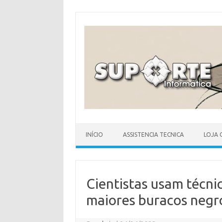
Skip
to
content
INÍCIO
ASSISTENCIA TECNICA
LOJA 
Cientistas usam técni
maiores buracos negr