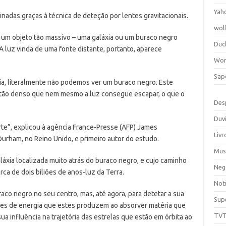
Yah
minadas graças à técnica de deteção por lentes gravitacionais.
wol
um objeto tão massivo – uma galáxia ou um buraco negro
Duc
 luz vinda de uma fonte distante, portanto, aparece
Wor
Sap
, literalmente não podemos ver um buraco negro. Este
r tão denso que nem mesmo a luz consegue escapar, o que o
Des
Duv
te”, explicou à agência France-Presse (AFP) James
Livr
urham, no Reino Unido, e primeiro autor do estudo.
Mus
áxia localizada muito atrás do buraco negro, e cujo caminho
Neg
rca de dois biliões de anos-luz da Terra.
Noti
aco negro no seu centro, mas, até agora, para detetar a sua
Sup
ões de energia que estes produzem ao absorver matéria que
TV
a influência na trajetória das estrelas que estão em órbita ao