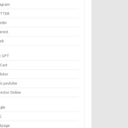
tagram
ITTER
edin
erest
tok
t GPT
Cast
dutor
ic.youtube
rector Online
gle
G
rtpage