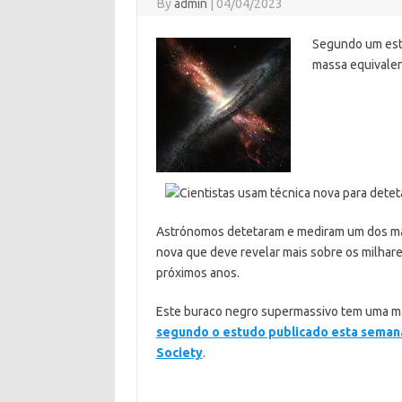
By
admin
|
04/04/2023
Segundo um estu
massa equivalen
Astrónomos detetaram e mediram um dos mai
nova que deve revelar mais sobre os milha
próximos anos.
Este buraco negro supermassivo tem uma mas
segundo o estudo publicado esta semana 
Society
.