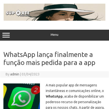
Skip
to
content
Menu
WhatsApp lança finalmente a
função mais pedida para a app
By
admin
|
03/04/2023
A mais popular app de mensagens
instantâneas e comunicações online, o
WhatsApp
, acaba de disponibilizar um
poderoso recurso de personalização
para os nossos chats. A partir de agora,