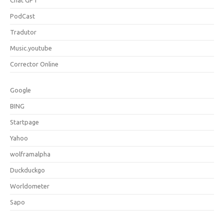
PodCast
Tradutor
Music.youtube
Corrector Online
Google
BING
Startpage
Yahoo
wolframalpha
Duckduckgo
Worldometer
Sapo