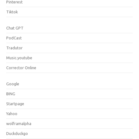
Pinterest
Tiktok
Chat GPT
PodCast
Tradutor
Music.youtube
Corrector Online
Google
BING
Startpage
Yahoo
wolframalpha
Duckduckgo