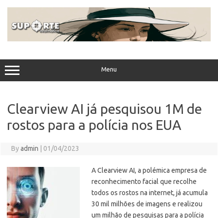
Skip
to
content
Menu
Clearview AI já pesquisou 1M de
rostos para a polícia nos EUA
By
admin
|
01/04/2023
A Clearview AI, a polémica empresa de
reconhecimento facial que recolhe
todos os rostos na internet, já acumula
30 mil milhões de imagens e realizou
um milhão de pesquisas para a polícia