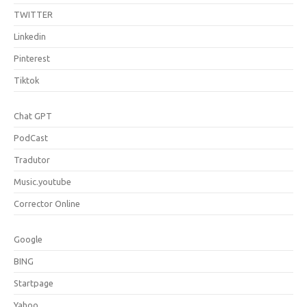
TWITTER
Linkedin
Pinterest
Tiktok
Chat GPT
PodCast
Tradutor
Music.youtube
Corrector Online
Google
BING
Startpage
Yahoo