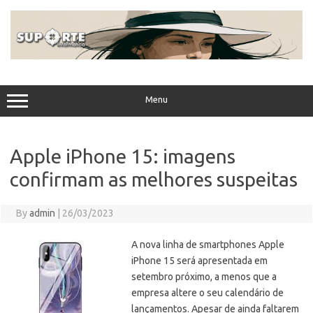
Skip
to
content
Menu
Apple iPhone 15: imagens
confirmam as melhores suspeitas
By
admin
|
26/03/2023
A nova linha de smartphones Apple
iPhone 15 será apresentada em
setembro próximo, a menos que a
empresa altere o seu calendário de
lançamentos. Apesar de ainda faltarem