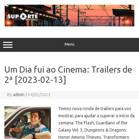
Skip
to
content
Menu
Um Dia fui ao Cinema: Trailers de
2ª [2023-02-13]
By
admin
|
14/02/2023
Temos nova ronda de trailers para vos
mostrar, para ajudar a superar o início da
semana: The Flash, Guardians of the
Galaxy Vol. 3, Dungeons & Dragons:
Honor Among Thieves, Transformers: