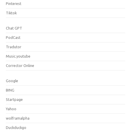
Pinterest
Tiktok
Chat GPT
PodCast
Tradutor
Music.youtube
Corrector Online
Google
BING
Startpage
Yahoo
wolframalpha
Duckduckgo