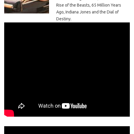
Rise of the Beasts, 65 Million Years
Ago, Indiana Jones and the Dial of
Destiny.