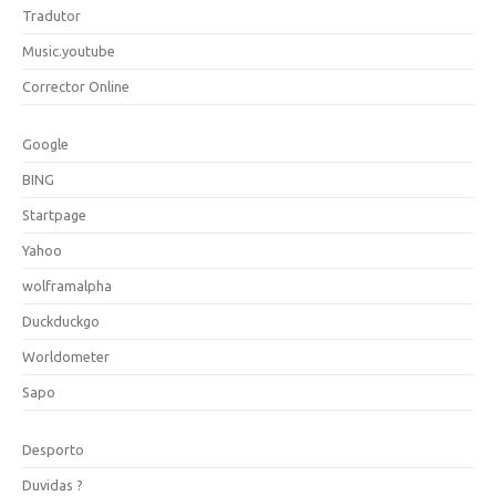
Tradutor
Music.youtube
Corrector Online
Google
BING
Startpage
Yahoo
wolframalpha
Duckduckgo
Worldometer
Sapo
Desporto
Duvidas ?