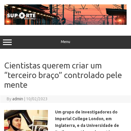
Skip
to
content
Menu
Cientistas querem criar um
“terceiro braço” controlado pele
mente
By
admin
|
10/02/2023
Um grupo de investigadores do
Imperial College London, em
Inglaterra, e da Universidade de