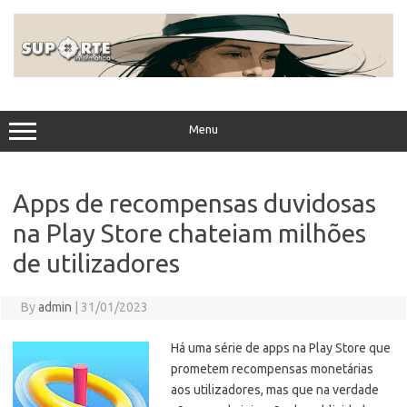
Skip
to
content
Menu
Apps de recompensas duvidosas
na Play Store chateiam milhões
de utilizadores
By
admin
|
31/01/2023
Há uma série de apps na Play Store que
prometem recompensas monetárias
aos utilizadores, mas que na verdade