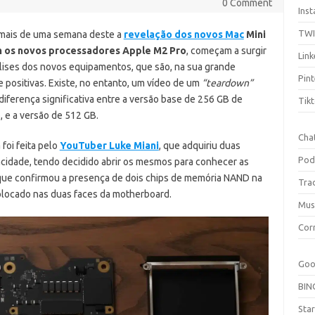
0 Comment
Ins
TW
mais de uma semana deste a
revelação dos novos Mac
Mini
 os novos processadores Apple M2 Pro
, começam a surgir
Link
álises dos novos equipamentos, que são, na sua grande
Pint
e positivas. Existe, no entanto, um vídeo de um
“teardown”
diferença significativa entre a versão base de 256 GB de
Tik
e a versão de 512 GB.
Cha
foi feita pelo
YouTuber Luke Miani
, que adquiriu duas
Pod
acidade, tendo decidido abrir os mesmos para conhecer as
 que confirmou a presença de dois chips de memória NAND na
Tra
olocado nas duas faces da motherboard.
Mus
Cor
Goo
BIN
Sta