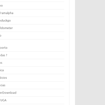
oo
framalpha
kduckgo
ldometer
o
porto
idas ?
os
ica
ócios
cias
erDownload
TUGA