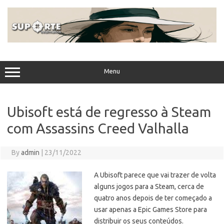
Skip
to
content
Menu
Ubisoft está de regresso à Steam
com Assassins Creed Valhalla
By
admin
|
23/11/2022
A Ubisoft parece que vai trazer de volta
alguns jogos para a Steam, cerca de
quatro anos depois de ter começado a
usar apenas a Epic Games Store para
distribuir os seus conteúdos.