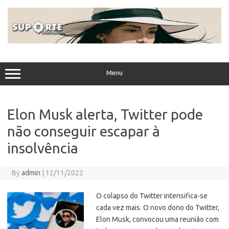
Skip
to
content
Menu
Elon Musk alerta, Twitter pode
não conseguir escapar à
insolvência
By
admin
|
12/11/2022
O colapso do Twitter intensifica-se
cada vez mais. O novo dono do Twitter,
Elon Musk, convocou uma reunião com