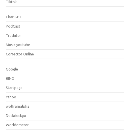
Tiktok
Chat GPT
PodCast
Tradutor
Music.youtube
Corrector Online
Google
BING
Startpage
Yahoo
wolframalpha
Duckduckgo
Worldometer