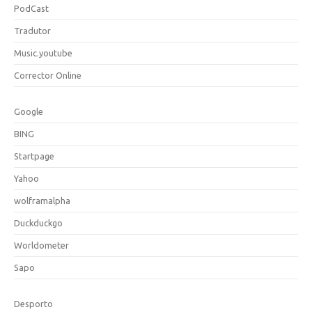
PodCast
Tradutor
Music.youtube
Corrector Online
Google
BING
Startpage
Yahoo
wolframalpha
Duckduckgo
Worldometer
Sapo
Desporto