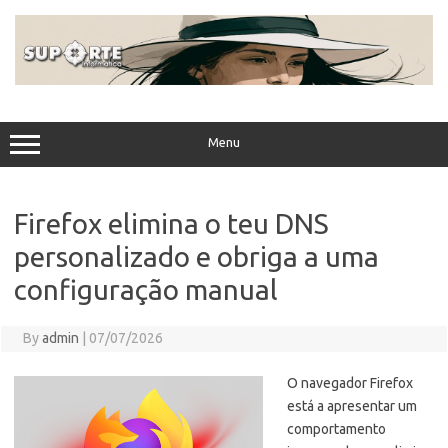
Skip
to
content
Menu
Firefox elimina o teu DNS
personalizado e obriga a uma
configuração manual
By
admin
|
07/07/2026
O navegador Firefox
está a apresentar um
comportamento