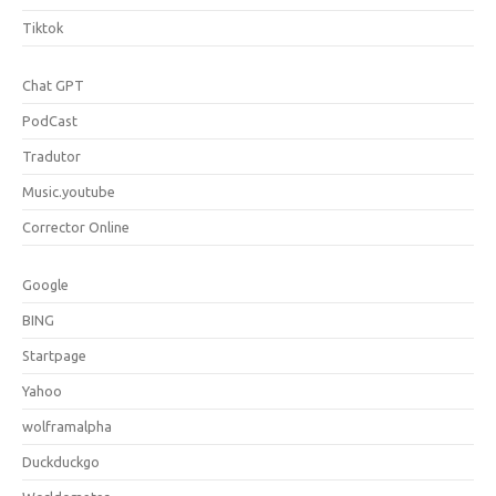
Tiktok
Chat GPT
PodCast
Tradutor
Music.youtube
Corrector Online
Google
BING
Startpage
Yahoo
wolframalpha
Duckduckgo