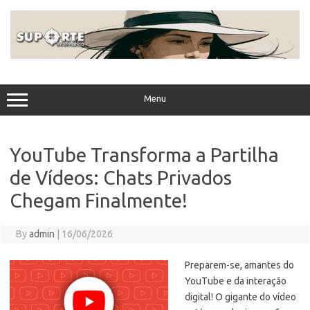
Skip
to
content
Menu
YouTube Transforma a Partilha
de Vídeos: Chats Privados
Chegam Finalmente!
By
admin
|
16/06/2026
Preparem-se, amantes do
YouTube e da interação
digital! O gigante do vídeo