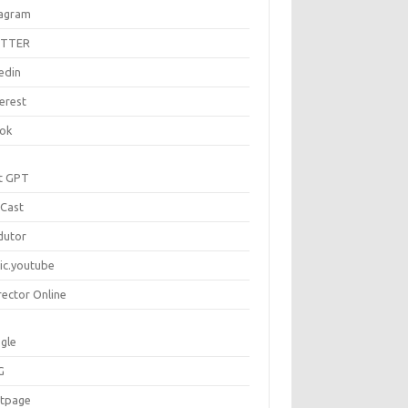
tagram
ITTER
edin
erest
tok
t GPT
Cast
dutor
ic.youtube
rector Online
gle
G
rtpage