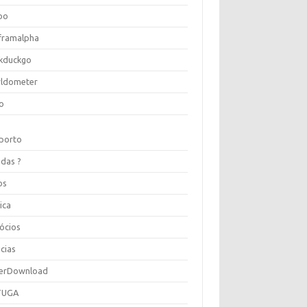
oo
framalpha
kduckgo
ldometer
o
porto
idas ?
os
ica
ócios
cias
erDownload
TUGA