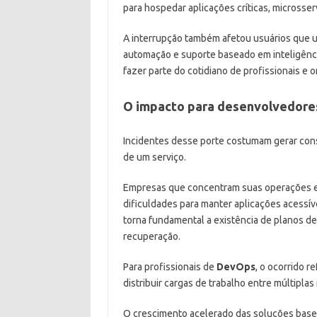
para hospedar aplicações críticas, microsser
A interrupção também afetou usuários que u
automação e suporte baseado em inteligênci
fazer parte do cotidiano de profissionais e 
O impacto para desenvolvedores
Incidentes desse porte costumam gerar con
de um serviço.
Empresas que concentram suas operações e
dificuldades para manter aplicações acessív
torna fundamental a existência de planos d
recuperação.
Para profissionais de
DevOps
, o ocorrido r
distribuir cargas de trabalho entre múltiplas
O crescimento acelerado das soluções basea