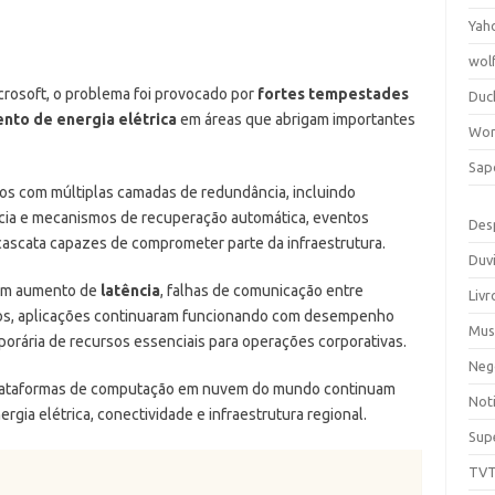
Yah
wol
rosoft, o problema foi provocado por
fortes tempestades
Duc
nto de energia elétrica
em áreas que abrigam importantes
Wor
Sap
s com múltiplas camadas de redundância, incluindo
cia e mecanismos de recuperação automática, eventos
Des
cascata capazes de comprometer parte da infraestrutura.
Duv
ram aumento de
latência
, falhas de comunicação entre
Livr
sos, aplicações continuaram funcionando com desempenho
Mus
orária de recursos essenciais para operações corporativas.
Neg
plataformas de computação em nuvem do mundo continuam
Noti
gia elétrica, conectividade e infraestrutura regional.
Sup
TV