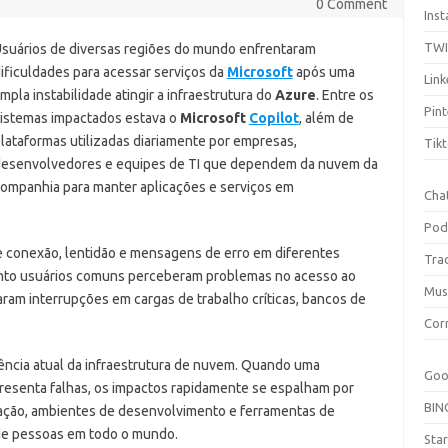
0 Comment
Ins
TW
suários de diversas regiões do mundo enfrentaram
ificuldades para acessar serviços da
Microsoft
após uma
Link
mpla instabilidade atingir a infraestrutura do
Azure
. Entre os
Pint
istemas impactados estava o
Microsoft
Copilot
, além de
lataformas utilizadas diariamente por empresas,
Tik
esenvolvedores e equipes de TI que dependem da nuvem da
ompanhia para manter aplicações e serviços em
Cha
Pod
e conexão, lentidão e mensagens de erro em diferentes
Tra
nto usuários comuns perceberam problemas no acesso ao
Mus
aram interrupções em cargas de trabalho críticas, bancos de
Cor
ncia atual da infraestrutura de nuvem. Quando uma
Goo
resenta falhas, os impactos rapidamente se espalham por
BIN
mação, ambientes de desenvolvimento e ferramentas de
 de pessoas em todo o mundo.
Sta