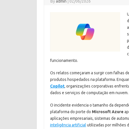
By
admin
|
02/06/2026
U
d
a
s
p
d
c
funcionamento.
Os relatos começaram a surgir com falhas d
produtos hospedados na plataforma. Enqua
Copilot
, organizações corporativas enfrent
dados e serviços de computação em nuvem.
O incidente evidencia o tamanho da dependê
plataforma do porte do
Microsoft Azure
ap
aplicações empresariais, sistemas de auto
inteligência artificial
utilizadas por milhões