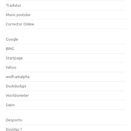
Tradutor
Music.youtube
Corrector Online
Google
BING
Startpage
Yahoo
wolframalpha
Duckduckgo
Worldometer
Sapo
Desporto
Duvidas ?