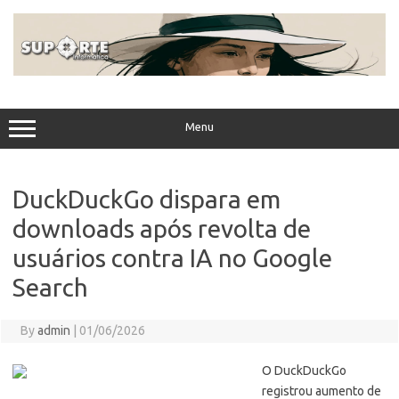
Skip
to
content
Menu
DuckDuckGo dispara em
downloads após revolta de
usuários contra IA no Google
Search
By
admin
|
01/06/2026
O DuckDuckGo
registrou aumento de