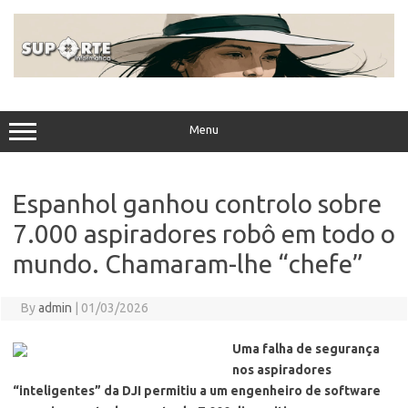
Skip
to
content
Menu
Espanhol ganhou controlo sobre
7.000 aspiradores robô em todo o
mundo. Chamaram-lhe “chefe”
By
admin
|
01/03/2026
Uma falha de segurança
nos aspiradores
“inteligentes” da DJI permitiu a um engenheiro de software