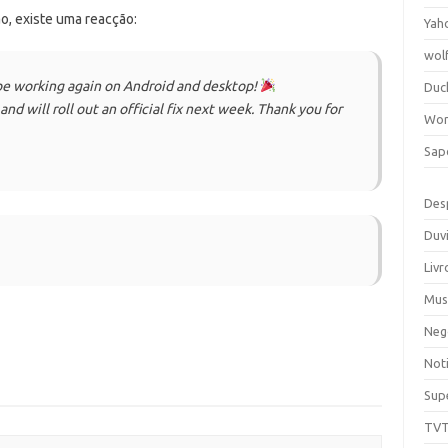
o, existe uma reacção:
Yah
wol
be working again on Android and desktop!
Duc
nd will roll out an official fix next week. Thank you for
Wor
Sap
Des
Duv
Livr
Mus
Neg
Noti
Sup
TV