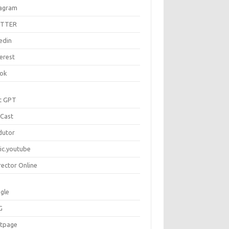
tagram
ITTER
edin
erest
tok
t GPT
Cast
dutor
ic.youtube
rector Online
gle
G
rtpage