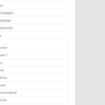
oo
framalpha
kduckgo
ldometer
o
porto
idas ?
os
ica
ócios
cias
erDownload
TUGA