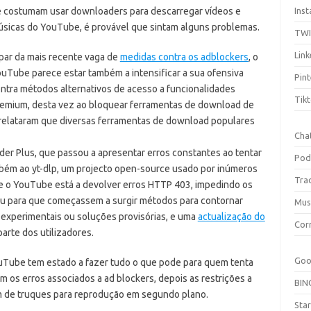
 costumam usar downloaders para descarregar vídeos e
Ins
sicas do YouTube, é provável que sintam alguns problemas.
TW
Link
par da mais recente vaga de
medidas contra os adblockers
, o
uTube parece estar também a intensificar a sua ofensiva
Pint
ntra métodos alternativos de acesso a funcionalidades
Tik
emium, desta vez ao bloquear ferramentas de download de
es relataram que diversas ferramentas de download populares
Cha
der Plus, que passou a apresentar erros constantes ao tentar
Pod
bém ao yt-dlp, um projecto open-source usado por inúmeros
Tra
e o YouTube está a devolver erros HTTP 403, impedindo os
u para que começassem a surgir métodos para contornar
Mus
experimentais ou soluções provisórias, e uma
actualização do
Cor
arte dos utilizadores.
Goo
uTube tem estado a fazer tudo o que pode para quem tenta
 os erros associados a ad blockers, depois as restrições a
BIN
im de truques para reprodução em segundo plano.
Sta