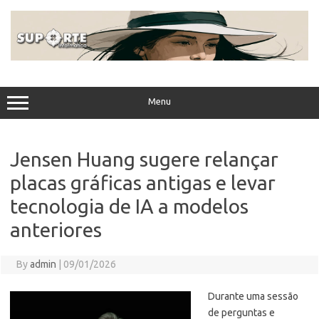
Skip
to
content
Menu
Jensen Huang sugere relançar
placas gráficas antigas e levar
tecnologia de IA a modelos
anteriores
By
admin
|
09/01/2026
Durante uma sessão
de perguntas e