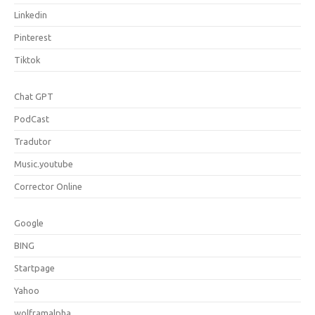
Linkedin
Pinterest
Tiktok
Chat GPT
PodCast
Tradutor
Music.youtube
Corrector Online
Google
BING
Startpage
Yahoo
wolframalpha