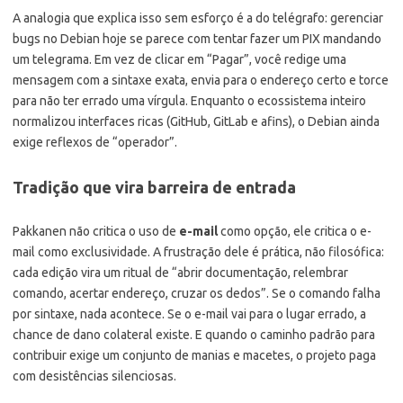
A analogia que explica isso sem esforço é a do telégrafo: gerenciar
bugs no Debian hoje se parece com tentar fazer um PIX mandando
um telegrama. Em vez de clicar em “Pagar”, você redige uma
mensagem com a sintaxe exata, envia para o endereço certo e torce
para não ter errado uma vírgula. Enquanto o ecossistema inteiro
normalizou interfaces ricas (GitHub, GitLab e afins), o Debian ainda
exige reflexos de “operador”.
Tradição que vira barreira de entrada
Pakkanen não critica o uso de
e-mail
como opção, ele critica o e-
mail como exclusividade. A frustração dele é prática, não filosófica:
cada edição vira um ritual de “abrir documentação, relembrar
comando, acertar endereço, cruzar os dedos”. Se o comando falha
por sintaxe, nada acontece. Se o e-mail vai para o lugar errado, a
chance de dano colateral existe. E quando o caminho padrão para
contribuir exige um conjunto de manias e macetes, o projeto paga
com desistências silenciosas.