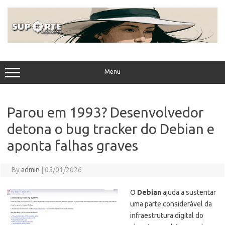
Skip
to
content
Menu
Parou em 1993? Desenvolvedor
detona o bug tracker do Debian e
aponta falhas graves
By
admin
|
05/01/2026
O
Debian
ajuda a sustentar
uma parte considerável da
infraestrutura digital do