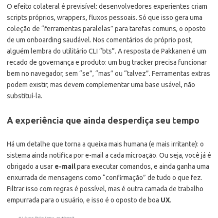
O efeito colateral é previsível: desenvolvedores experientes criam
scripts próprios, wrappers, fluxos pessoais. Só que isso gera uma
coleção de “ferramentas paralelas” para tarefas comuns, o oposto
de um onboarding saudável. Nos comentários do próprio post,
alguém lembra do utilitário CLI “bts”. A resposta de Pakkanen é um
recado de governança e produto: um bug tracker precisa funcionar
bem no navegador, sem “se”, “mas” ou “talvez”. Ferramentas extras
podem existir, mas devem complementar uma base usável, não
substituí-la.
A experiência que ainda desperdiça seu tempo
Há um detalhe que torna a queixa mais humana (e mais irritante): o
sistema ainda notifica por e-mail a cada microação. Ou seja, você já é
obrigado a usar
e-mail
para executar comandos, e ainda ganha uma
enxurrada de mensagens como “confirmação” de tudo o que fez.
Filtrar isso com regras é possível, mas é outra camada de trabalho
empurrada para o usuário, e isso é o oposto de boa
UX
.