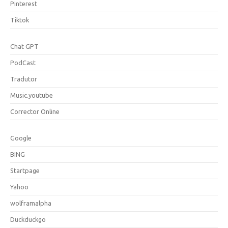
Pinterest
Tiktok
Chat GPT
PodCast
Tradutor
Music.youtube
Corrector Online
Google
BING
Startpage
Yahoo
wolframalpha
Duckduckgo