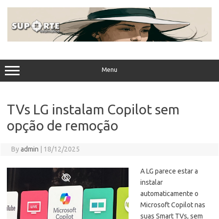
Skip
to
content
Menu
TVs LG instalam Copilot sem
opção de remoção
By
admin
|
18/12/2025
A LG parece estar a
instalar
automaticamente o
Microsoft Copilot nas
suas Smart TVs, sem