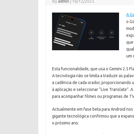
By
admin
|
18/12/2025
A G
o G
mode
expa
que 
qua
um d
Esta funcionalidade, que usa o Gemini 2.5 Fl
A tecnologia não se limita a traduzir as pal
a cadência de cada orador, proporcionando um
à aplicação e seleccionar “Live Translate”. 
para acompanhar filmes ou programas de TV 
Actualmente em fase beta para Android nos E
gigante tecnológica confirmou que a expansã
o próximo ano.