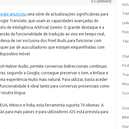
0 Comment
Ins
TW
oogle anunciou
uma série de actualizações significativas para
oogle Translate, que usam as capacidades avançadas do
Link
lo de Inteligência Artificial Gemini. O grande destaque é a
Pint
nsão da funcionalidade de tradução ao vivo em tempo real,
deixa de ser exclusiva dos Pixel Buds para funcionar com
Tik
lquer par de auscultadores que estejam emparelhadas com
ispositivo móvel.
Cha
Pod
ash Native Audio, permite conversas bidireccionais contínuas.
avras; segundo a Google, consegue preservar o tom, a ênfase e
Tra
a experiência muito mais natural. Para utilizar, basta aceder
Mus
A funcionalidade é ideal tanto para conversas presenciais como
noutra língua.
Cor
UA, México e Índia, esta ferramenta suporta 70 idiomas. A
Goo
o para mais países e para utilizadores iOS está prevista para
BIN
Sta