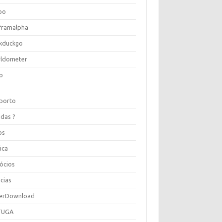
oo
framalpha
kduckgo
ldometer
o
porto
idas ?
os
ica
ócios
cias
erDownload
TUGA