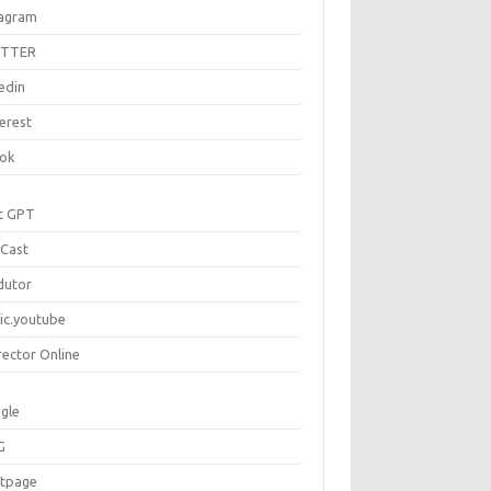
tagram
ITTER
edin
erest
tok
t GPT
Cast
dutor
ic.youtube
rector Online
gle
G
rtpage