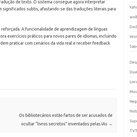
radução de texto. O sistema consegue agora interpretar
Yah
m significados subtis, afastando-se das traduções literais para
wol
Duc
oi reforçada. A funcionalidade de aprendizagem de línguas
ora exercícios práticos para novos pares de idiomas, incluindo
Wor
odem praticar com cenários da vida real e receber feedback
Sap
Des
Duv
Livr
Mus
Neg
Noti
Os bibliotecários estão fartos de ser acusados de
Sup
ocultar “livros secretos” inventados pelas IAs
→
TV