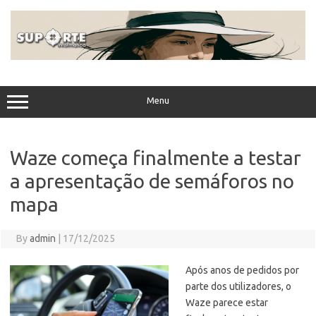
Skip
to
content
Menu
Waze começa finalmente a testar
a apresentação de semáforos no
mapa
By
admin
|
17/12/2025
Após anos de pedidos por
parte dos utilizadores, o
Waze parece estar