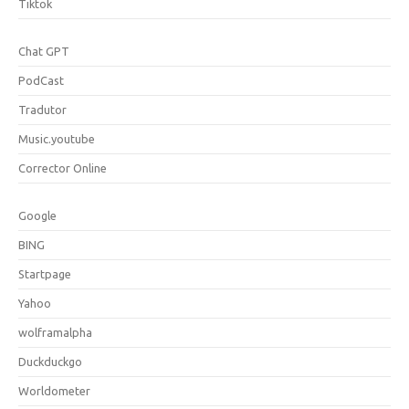
Tiktok
Chat GPT
PodCast
Tradutor
Music.youtube
Corrector Online
Google
BING
Startpage
Yahoo
wolframalpha
Duckduckgo
Worldometer