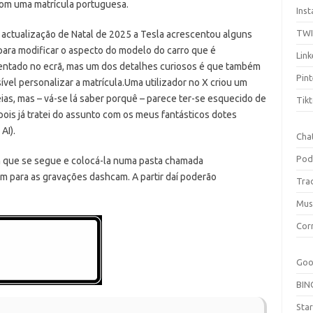
com uma matrícula portuguesa.
Ins
TW
actualização de Natal de 2025 a Tesla acrescentou alguns
para modificar o aspecto do modelo do carro que é
Link
entado no ecrã, mas um dos detalhes curiosos é que também
Pint
ível personalizar a matrícula.
Uma utilizador no X criou um
as, mas – vá-se lá saber porquê – parece ter-se esquecido de
Tik
pois já tratei do assunto com os meus fantásticos dotes
AI).
Cha
Pod
m que se segue e colocá-la numa pasta chamada
m para as gravações dashcam. A partir daí poderão
Tra
Mus
Cor
Goo
BIN
Sta