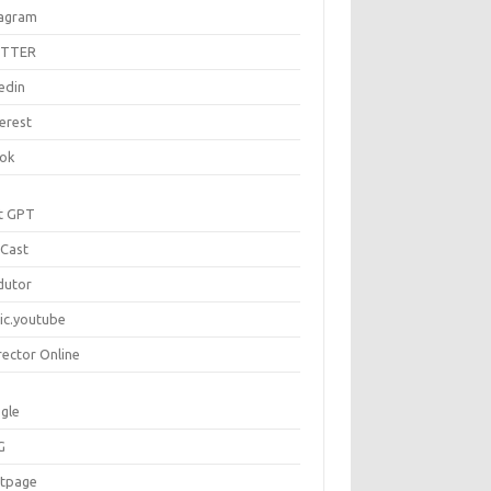
tagram
ITTER
edin
erest
tok
t GPT
Cast
dutor
ic.youtube
rector Online
gle
G
rtpage