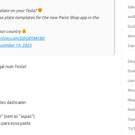
Yah
 plate on your Tesla?
wol
se plate templates for the new Paint Shop app in the
Duc
our country
Wor
witter.com/G0OEfAKtBC
cember 14, 2025
Sap
Des
gal num Tesla?
Duv
Livr
Mus
Neg
ções dashcamn
Noti
” (sem as “aspas”)
Sup
 para essa pasta
TV