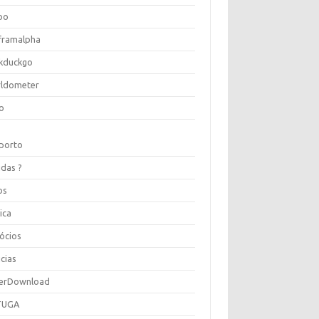
oo
framalpha
kduckgo
ldometer
o
porto
idas ?
os
ica
ócios
cias
erDownload
TUGA