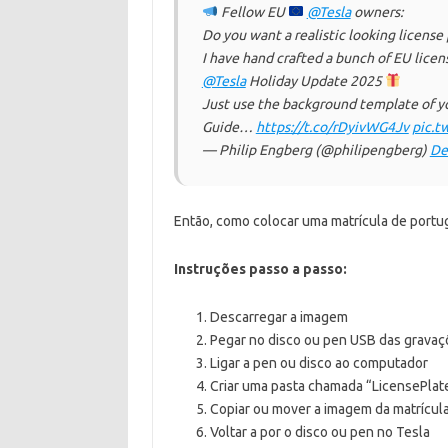
Fellow EU
@Tesla
owners:
Do you want a realistic looking license
I have hand crafted a bunch of EU licen
@Tesla
Holiday Update 2025
Just use the background template of y
Guide…
https://t.co/rDyivWG4Jv
pic.t
— Philip Engberg (@philipengberg)
De
Então, como colocar uma matrícula de portu
Instruções passo a passo:
Descarregar a imagem
Pegar no disco ou pen USB das grava
Ligar a pen ou disco ao computador
Criar uma pasta chamada “LicensePlate
Copiar ou mover a imagem da matrícula
Voltar a por o disco ou pen no Tesla