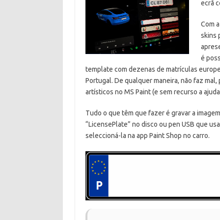
ecrã 
Com a 
skins 
apres
é poss
template com dezenas de matrículas europei
Portugal. De qualquer maneira, não faz mal, 
artísticos no MS Paint (e sem recurso a ajuda 
Tudo o que têm que fazer é gravar a image
“LicensePlate” no disco ou pen USB que usa
seleccioná-la na app Paint Shop no carro.