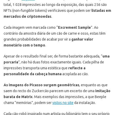
total, 1 028 impressões ao longo da exposição, das quais 256 são
NFTs (non-fungible tokens) verificáveis que podem ser
listadas em
mercados de criptomoedas
.
Cada imagem vem marcada como “
Excrement Sample
”. Ao
contrário da amostra diária de um cão de carne e osso, estas têm
grandes probabilidades de acabar por vir a
ganhar valor
monetário com o tempo
.
Apesar de o resultado final ser, de forma bastante adequada, “
uma
porcaria
”, não há duas fotos exactamente iguais. Cada pilha de
impressões transporta uma estética que
reflecte a
personalidade da cabeça humana
acoplada ao cão.
As imagens do Picasso surgem geométricas
, enquanto as que
saem do recto do Zuckercão parecem um excerto de uma
imitação
barata de Matrix
. Mais exemplos das impressões, a que Beeple
chama “memórias”, podem ser
vistos no site
da instalação.
Cada cão-robô inspirado num artista ou bilionário tem o seu próprio