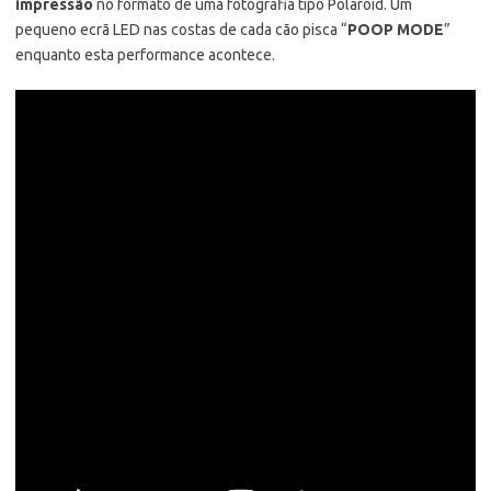
impressão
no formato de uma fotografia tipo Polaroid. Um
pequeno ecrã LED nas costas de cada cão pisca “
POOP MODE
”
enquanto esta performance acontece.