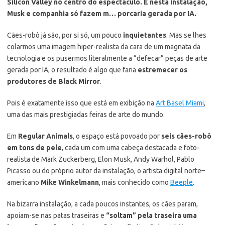
Silicon Valley no centro do espectáculo. E nesta instalação,
Musk e companhia só fazem m… porcaria gerada por IA.
Cães-robô já são, por si só, um pouco
inquietantes
. Mas se lhes
colarmos uma imagem hiper-realista da cara de um magnata da
tecnologia e os pusermos literalmente a “defecar” peças de arte
gerada por IA, o resultado é algo que faria
estremecer os
produtores de Black Mirror
.
Pois é exatamente isso que está em exibição na
Art Basel Miami
,
uma das mais prestigiadas feiras de arte do mundo.
Em
Regular Animals
, o espaço está povoado por
seis cães-robô
em tons de pele
, cada um com uma cabeça destacada e foto-
realista de Mark Zuckerberg, Elon Musk, Andy Warhol, Pablo
Picasso ou do próprio autor da instalação, o artista digital norte
–
americano
Mike Winkelmann
, mais conhecido como
Beeple
.
Na bizarra instalação, a cada poucos instantes, os cães param,
apoiam-se nas patas traseiras e
“soltam” pela traseira uma