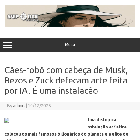
Skip
to
content
Menu
Cães-robô com cabeça de Musk,
Bezos e Zuck defecam arte feita
por IA. É uma instalação
By
admin
|
10/12/2025
Uma distópica
instalação artística
colocou os mais famosos bilionários do planeta e a elite de