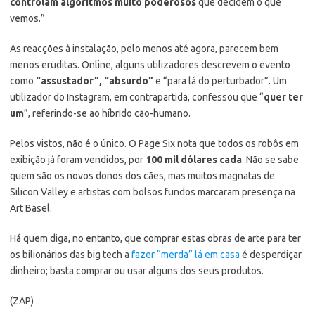
controlam algoritmos muito poderosos
que decidem o que
vemos.”
As reacções à instalação, pelo menos até agora, parecem bem
menos eruditas. Online, alguns utilizadores descrevem o evento
como
“assustador”, “absurdo”
e “para lá do perturbador”. Um
utilizador do Instagram, em contrapartida, confessou que “
quer ter
um
”, referindo-se ao híbrido cão-humano.
Pelos vistos, não é o único. O Page Six nota que todos os robôs em
exibição já foram vendidos, por
100 mil dólares cada
. Não se sabe
quem são os novos donos dos cães, mas muitos magnatas de
Silicon Valley e artistas com bolsos fundos marcaram presença na
Art Basel.
Há quem diga, no entanto, que comprar estas obras de arte para ter
os bilionários das big tech a
fazer “merda” lá em casa
é desperdiçar
dinheiro; basta comprar ou usar alguns dos seus produtos.
(ZAP)