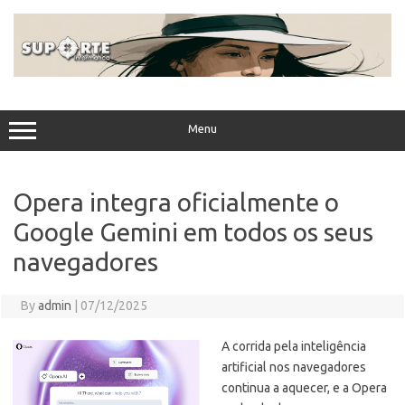
Skip
to
content
Menu
Opera integra oficialmente o
Google Gemini em todos os seus
navegadores
By
admin
|
07/12/2025
A corrida pela inteligência
artificial nos navegadores
continua a aquecer, e a Opera