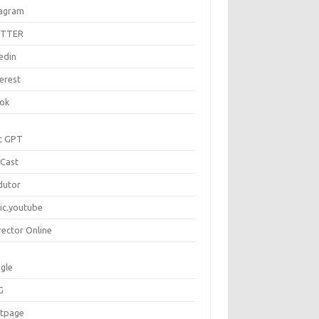
tagram
ITTER
edin
erest
tok
t GPT
Cast
dutor
ic.youtube
rector Online
gle
G
rtpage