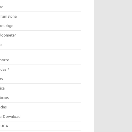
oo
framalpha
kduckgo
ldometer
o
porto
idas ?
os
ica
ócios
cias
erDownload
TUGA