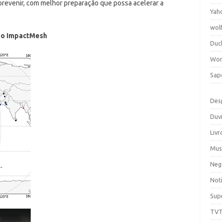
prevenir, com melhor preparação que possa acelerar a
Yah
wol
 do ImpactMesh
Duc
Wor
Sap
Des
Duv
Livr
Mus
Neg
Noti
Sup
TV