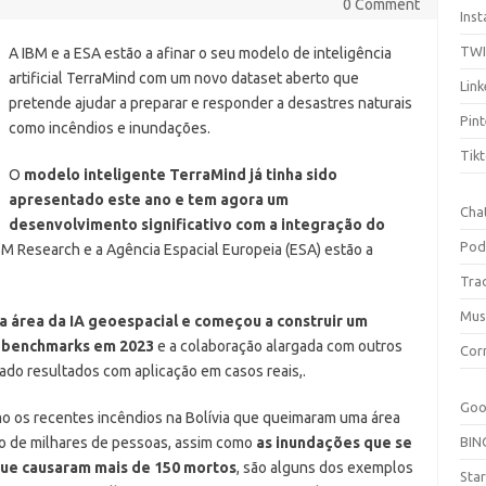
0 Comment
Ins
TW
A IBM e a ESA estão a afinar o seu modelo de inteligência
artificial TerraMind com um novo dataset aberto que
Link
pretende ajudar a preparar e responder a desastres naturais
Pint
como incêndios e inundações.
Tik
O
modelo inteligente TerraMind já tinha sido
apresentado este ano e tem agora um
Cha
desenvolvimento significativo com a integração do
Pod
IBM Research e a Agência Espacial Europeia (ESA) estão a
Tra
Mus
a área da IA geoespacial e começou a construir um
e benchmarks em 2023
e a colaboração alargada com outros
Cor
ado resultados com aplicação em casos reais,.
Goo
o os recentes incêndios na Bolívia que queimaram uma área
o de milhares de pessoas, assim como
as inundações que se
BIN
que causaram mais de 150 mortos
, são alguns dos exemplos
Sta