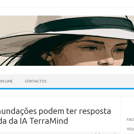
ON-LINE
CONTACTOS
inundações podem ter resposta
da da IA TerraMind
FA
YO