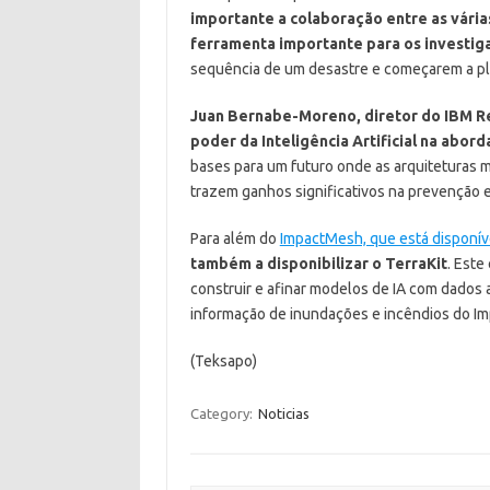
importante a colaboração entre as vária
ferramenta importante para os investi
sequência de um desastre e começarem a pl
Juan Bernabe-Moreno, diretor do IBM R
poder da Inteligência Artificial na abor
bases para um futuro onde as arquiteturas 
trazem ganhos significativos na prevenção e 
Para além do
ImpactMesh, que está disponív
também a disponibilizar o TerraKit
. Este
construir e afinar modelos de IA com dados 
informação de inundações e incêndios do I
(Teksapo)
Category:
Noticias